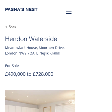
PASHA'S NEST
< Back
Hendon Waterside
Meadowlark House, Moorhen Drive,
London NW9 7QA, Birleşik Krallık
For Sale
£490,000 to £728,000