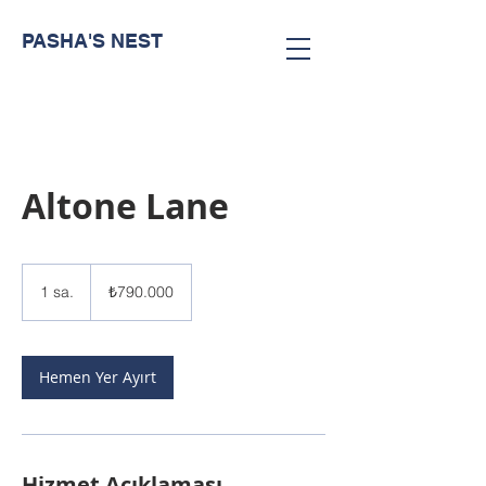
PASHA'S NEST
Altone Lane
₺790.000
Türk
1 sa.
1
₺790.000
lirası
s
a
Hemen Yer Ayırt
Hizmet Açıklaması